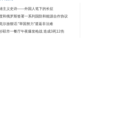
雄主义史诗——外国人笔下的长征
度和俄罗斯签署一系列国防和能源合作协议
克尔放狠话:"举国努力"遣返非法难
杉矶市一餐厅午夜爆发枪战 造成3死12伤