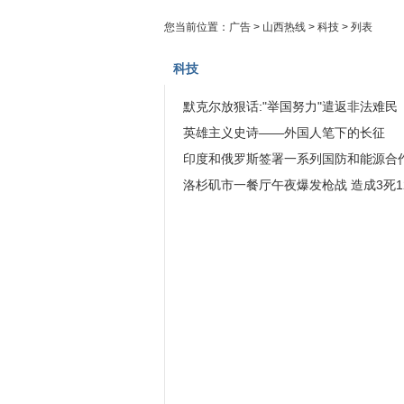
您当前位置：
广告
>
山西热线
>
科技
> 列表
科技
默克尔放狠话:"举国努力"遣返非法难民
英雄主义史诗——外国人笔下的长征
印度和俄罗斯签署一系列国防和能源合
洛杉矶市一餐厅午夜爆发枪战 造成3死1