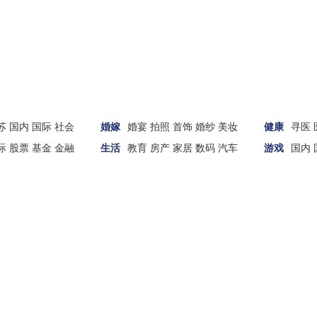
苏
国内
国际
社会
婚嫁
婚宴
拍照
首饰
婚纱
美妆
健康
寻医
际
股票
基金
金融
生活
教育
房产
家居
数码
汽车
游戏
国内