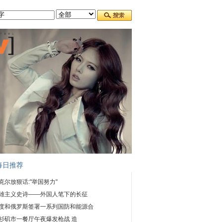
每日推荐
克尔放狠话:"举国努力"
雄主义史诗——外国人笔下的长征
度和俄罗斯签署一系列国防和能源合
杉矶市一餐厅午夜爆发枪战 造